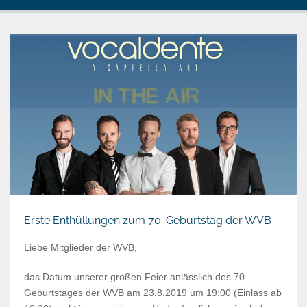
o
g
g
l
e
n
a
v
i
g
a
t
i
o
Erste Enthüllungen zum 70. Geburtstag der WVB
n
Liebe Mitglieder der WVB,
das Datum unserer großen Feier anlässlich des 70.
Geburtstages der WVB am 23.8.2019 um 19:00 (Einlass ab